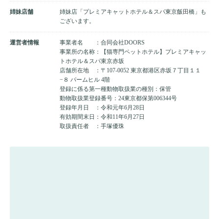
姉妹店舗
姉妹店「プレミアキャットホテル＆スパ東京飯田橋」も
ございます。
運営者情報
事業者名 ：合同会社DOORS
事業所の名称：【猫専門ペットホテル】プレミアキャッ
トホテル＆スパ東京赤坂
店舗所在地 ：〒107-0052 東京都港区赤坂７丁目１１
−８ パームヒル 4階
登録に係る第一種動物取扱業の種別：保管
動物取扱業登録番号：24東京都保第006344号
登録年月日 ：令和元年6月28日
有効期間末日：令和11年6月27日
取扱責任者 ：手塚優珠