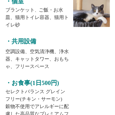
・個室
ブランケット
ご飯・お水
、
皿、
猫用トイレ容器、
猫用ト
イレ砂
・共用設備
空調設備、空気清浄機、浄水
器、キャットタワー、おもち
ゃ、フリースペース
・お食事
(1日500円)
セレクトバランス グレイン
フリー(チキン・サーモン)
穀物不使用でアレルギーに配
慮した高品質なプレミアムフ