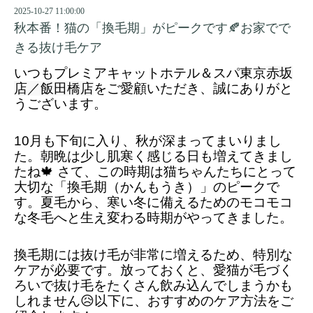
2025-10-27 11:00:00
秋本番！猫の「換毛期」がピークです🍂お家でで
きる抜け毛ケア
いつもプレミアキャットホテル＆スパ東京
赤坂
店／飯田橋店
をご愛顧いただき、誠にありがと
うございます。
10月も下旬に入り、秋が深まってまいりまし
た。朝晩は少し肌寒く感じる日も増えてきまし
たね🍁 さて、この時期は猫ちゃんたちにとって
大切な「換毛期（かんもうき）」のピークで
す。夏毛から、寒い冬に備えるためのモコモコ
な冬毛へと生え変わる時期がやってきました。
換毛期には抜け毛が非常に増えるため、特別な
ケアが必要です。放っておくと、愛猫が毛づく
ろいで抜け毛をたくさん飲み込んでしまうかも
しれません😥以下に、おすすめのケア方法をご