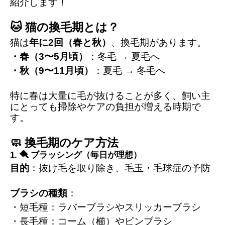
紹介します！
🐱 猫の換毛期とは？
猫は
年に2回（春と秋）
、換毛期があります。
・春（3〜5月頃）
：冬毛 → 夏毛へ
・秋（9〜11月頃）
：夏毛 → 冬毛へ
特に春は大量に毛が抜けることが多く、飼い主
にとっても掃除やケアの負担が増える時期で
す。
🧼 換毛期のケア方法
1. 🪮 ブラッシング（毎日が理想）
目的
：抜け毛を取り除き、毛玉・毛球症の予防
ブラシの種類
：
・短毛種：ラバーブラシやスリッカーブラシ
・長毛種：コーム（櫛）やピンブラシ