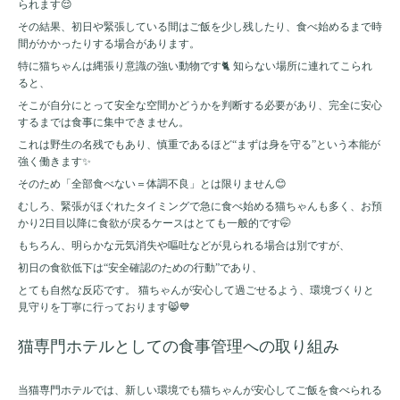
られます😌
その結果、初日や緊張している間はご飯を少し残したり、食べ始めるまで時
間がかかったりする場合があります。
特に猫ちゃんは縄張り意識の強い動物です🐈 知らない場所に連れてこられ
ると、
そこが自分にとって安全な空間かどうかを判断する必要があり、完全に安心
するまでは食事に集中できません。
これは野生の名残でもあり、慎重であるほど“まずは身を守る”という本能が
強く働きます✨
そのため「全部食べない＝体調不良」とは限りません😊
むしろ、緊張がほぐれたタイミングで急に食べ始める猫ちゃんも多く、お預
かり2日目以降に食欲が戻るケースはとても一般的です🤭
もちろん、明らかな元気消失や嘔吐などが見られる場合は別ですが、
初日の食欲低下は“安全確認のための行動”であり、
とても自然な反応です。 猫ちゃんが安心して過ごせるよう、環境づくりと
見守りを丁寧に行っております😸💙
猫専門ホテルとしての食事管理への取り組み
当猫専門ホテルでは、新しい環境でも猫ちゃんが安心してご飯を食べられる