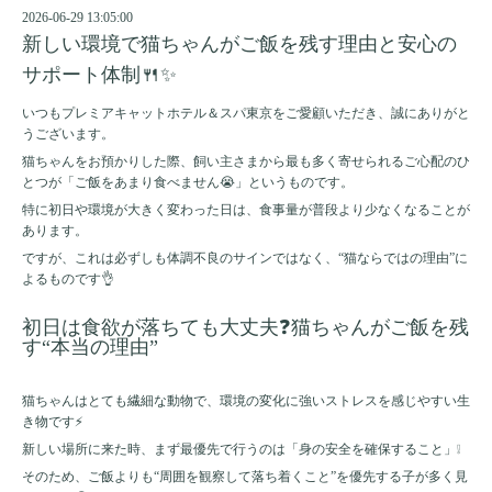
2026-06-29 13:05:00
新しい環境で猫ちゃんがご飯を残す理由と安心の
サポート体制🍴✨
いつもプレミアキャットホテル＆スパ東京をご愛顧いただき、誠にありがと
うございます。
猫ちゃんをお預かりした際、飼い主さまから最も多く寄せられるご心配のひ
とつが「ご飯をあまり食べません😭」というものです。
特に初日や環境が大きく変わった日は、食事量が普段より少なくなることが
あります。
ですが、これは必ずしも体調不良のサインではなく、“猫ならではの理由”に
よるものです👌
初日は食欲が落ちても大丈夫❓猫ちゃんがご飯を残
す“本当の理由”
猫ちゃんはとても繊細な動物で、環境の変化に強いストレスを感じやすい生
き物です⚡
新しい場所に来た時、まず最優先で行うのは「身の安全を確保すること」❕
そのため、ご飯よりも“周囲を観察して落ち着くこと”を優先する子が多く見