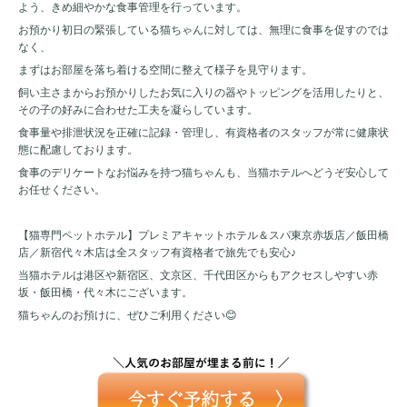
よう、きめ細やかな食事管理を行っています。
お預かり初日の緊張している猫ちゃんに対しては、無理に食事を促すのでは
なく、
まずはお部屋を落ち着ける空間に整えて様子を見守ります。
飼い主さまからお預かりしたお気に入りの器やトッピングを活用したりと、
その子の好みに合わせた工夫を凝らしています。
食事量や排泄状況を正確に記録・管理し、有資格者のスタッフが常に健康状
態に配慮しております。
食事のデリケートなお悩みを持つ猫ちゃんも、当猫ホテルへどうぞ安心して
お任せください。
【猫専門ペットホテル】プレミアキャットホテル＆スパ東京赤坂店／飯田橋
店／新宿代々木店は全スタッフ有資格者で旅先でも安心♪
当猫ホテルは港区や新宿区、文京区、千代田区からもアクセスしやすい赤
坂・飯田橋・代々木にございます。
猫ちゃんのお預けに、ぜひご利用ください😊