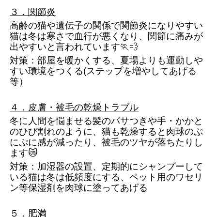
３．関節炎
高齢の猫や遺伝子の関係で関節炎になりやすい
猫は冬は寒さで血行が悪くなり、関節に痛みが
出やすいと言われています🏃💨
対策：部屋を暖かくする、夏場よりも運動しや
すい環境をつくる(ステップを増やしてあげる
等）
４．皮膚・被毛の乾燥トラブル
冬に人間を悩ませる髪のパサつきや手・かかと
のひび割れのように、猫も乾燥すると肉球のぷ
にぷに感が減ったり、被毛のツヤが落ちたりし
ます😿
対策：加湿器の設置、定期的にシャンプーして
いる猫は冬は低頻度にする、ペット用のワセリ
ン等保湿剤を肉球に塗ってあげる
５．肥満