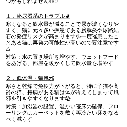
つかもしれません🧐✨
１．泌尿器系のトラブル🚽
寒くなると飲水量が減ることで尿が濃くなりや
すく、猫に元々多い疾患である膀胱炎や尿路結
石の発症リスクが高まります💦一度罹患したこ
とある猫は再発の可能性が高いので要注意です
⚠️
対策：水の置き場所を増やす、ウェットフード
をあげる、部屋を暖かくして飲水量を増やす
２．低体温・猫風邪
寒さと乾燥で免疫力が下がると、特に子猫や高
齢の猫、持病がある猫は体が冷えてしまって風
邪を引きやすくなります😱
対策：加湿器の設置、温かい寝床の確保、フロ
ーリングはカーペットを敷く等冷たい床をなる
べく減らす